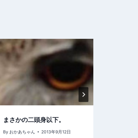
まさかの二頭身以下。
行列の
By
おかあちゃん
2013年9月12日
By
おかあ