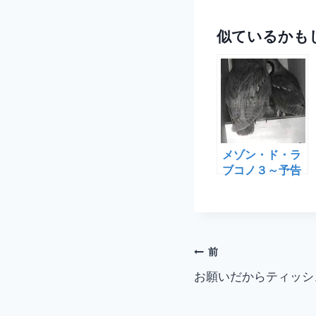
似ているかも
メゾン・ド・ラ
ブコノ３～予告
編
投
前
お願いだからティッシ
稿
ナ