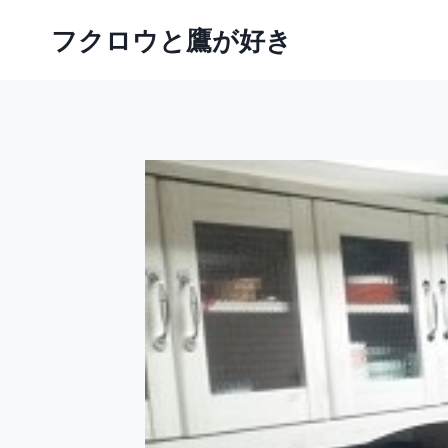
内
フクロウと鷹が好き
容
を
ス
キ
ッ
プ