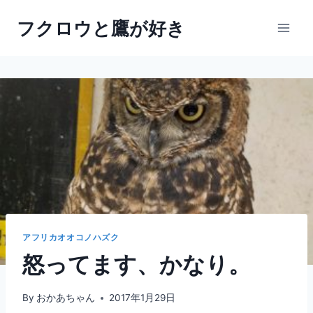
内
フクロウと鷹が好き
容
を
ス
キ
ッ
プ
アフリカオオコノハズク
怒ってます、かなり。
By
おかあちゃん
2017年1月29日