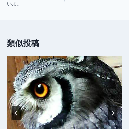
いよ。
ナ
ビ
ゲ
類似投稿
ー
シ
ョ
ン