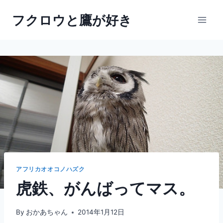
内
フクロウと鷹が好き
容
を
ス
キ
ッ
プ
アフリカオオコノハズク
虎鉄、がんばってマス。
By
おかあちゃん
2014年1月12日