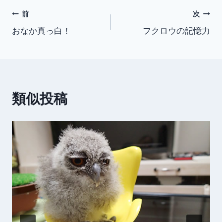
投
前
次
おなか真っ白！
フクロウの記憶力
稿
ナ
ビ
類似投稿
ゲ
ー
シ
ョ
ン