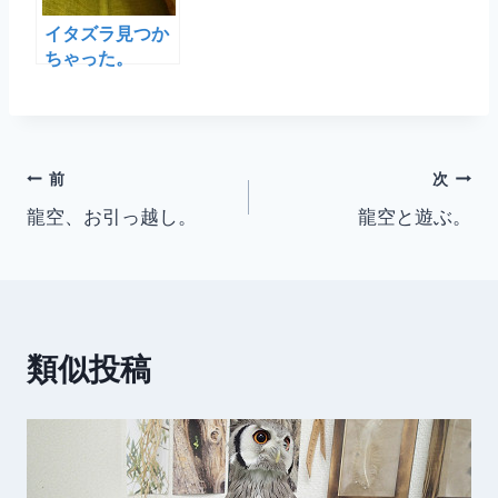
イタズラ見つか
ちゃった。
投
前
次
龍空、お引っ越し。
龍空と遊ぶ。
稿
ナ
ビ
類似投稿
ゲ
ー
シ