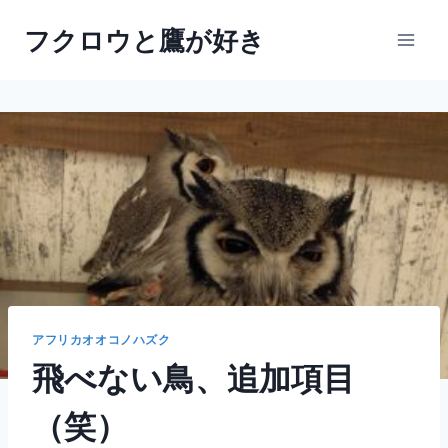
内
フクロウと鷹が好き
容
を
ス
キ
ッ
プ
アフリカオオコノハズク
飛べない鳥、追加項目
（笑）