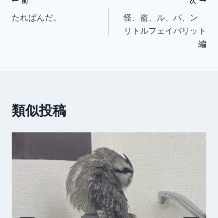
投
前
次
たれぱんだ。
怪、盗、ル、パ、ン
稿
リトルフェイバリット
ナ
編
ビ
ゲ
ー
類似投稿
シ
ョ
ン