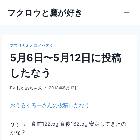
内
フクロウと鷹が好き
容
を
ス
キ
ッ
アフリカオオコノハズク
プ
5月6日〜5月12日に投稿
したなう
By
おかあちゃん
2013年5月13日
おうるくろーさんの投稿したなう
うずら 食前122.5g 食後132.5g 安定してきたの
かな？