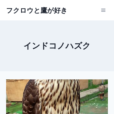
内
フクロウと鷹が好き
容
を
ス
キ
ッ
インドコノハズク
プ