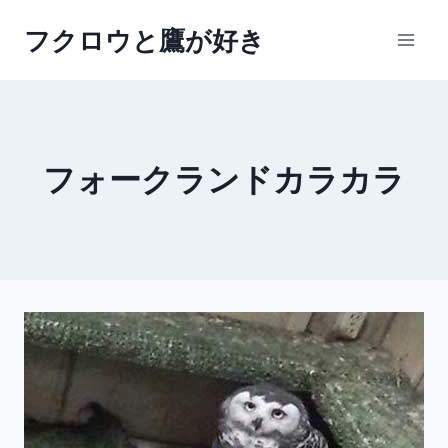
内
フクロウと鷹が好き
容
を
ス
キ
ッ
フォークランドカラカラ
プ