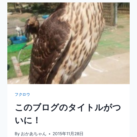
ロ
ウ
☆
ガ
チ
ャ
ピ
ン
幼
少
期
フクロウ
このブログのタイトルがつ
いに！
By
おかあちゃん
2015年11月28日