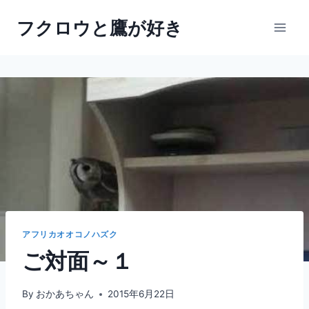
内
フクロウと鷹が好き
容
を
ス
キ
ッ
プ
アフリカオオコノハズク
ご対面～１
By
おかあちゃん
2015年6月22日