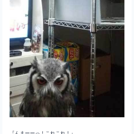
『んまーーっ！これこれ！』