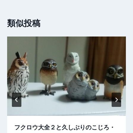
ビ
ゲ
類似投稿
ー
シ
ョ
ン
フクロウ大全２と久しぶりのこじろ・