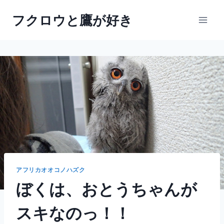
内
フクロウと鷹が好き
容
を
ス
キ
ッ
プ
アフリカオオコノハズク
ぼくは、おとうちゃんが
スキなのっ！！