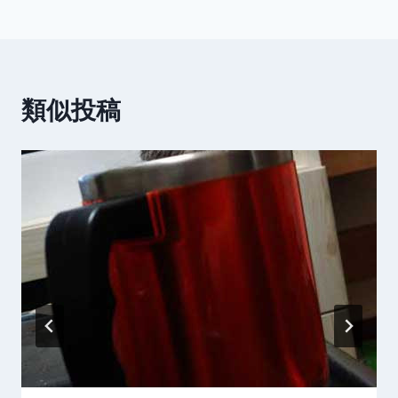
ナ
ビ
ゲ
類似投稿
ー
シ
ョ
ン