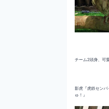
チーム2頭身、可愛い
影虎『虎鉄センパ
ゅ！』