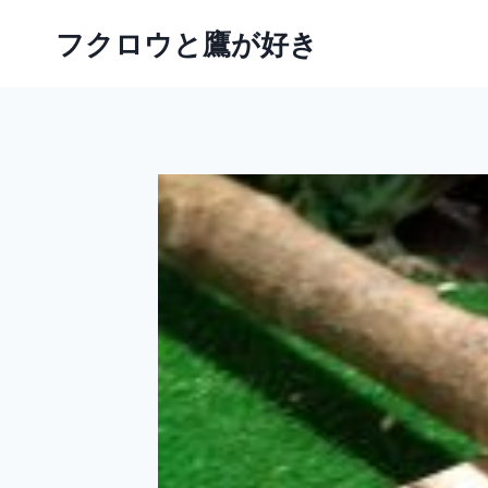
内
フクロウと鷹が好き
容
を
ス
キ
ッ
プ