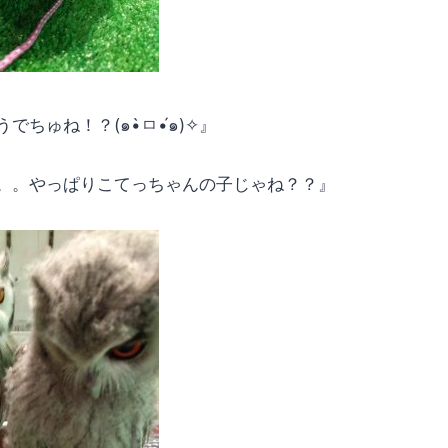
ちゅね！？(๑•̀ㅁ•́๑)✧』
。。やっぱりこてっちゃんの子じゃね？？』