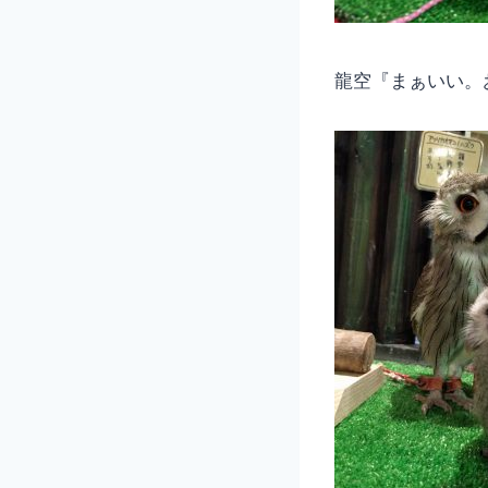
龍空『まぁいい。