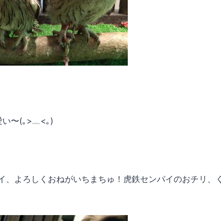
〜(｡>﹏<｡)
イ、よろしくおねがいちまちゅ！虎鉄センパイのおチリ、