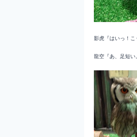
影虎『はいっ！こうで
龍空『あ、足短い