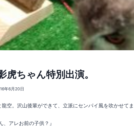
影虎ちゃん特別出演。
016年6月20日
と龍空。沢山後輩ができて、立派にセンパイ風を吹かせて
ん、アレお前の子供？』