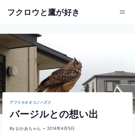
内
フクロウと鷹が好き
容
を
ス
キ
ッ
プ
アフリカオオコノハズク
バージルとの想い出
By
おかあちゃん
2014年4月5日