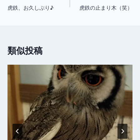
虎鉄、お久しぶり♪
虎鉄の止まり木（笑）
稿
ナ
ビ
類似投稿
ゲ
ー
シ
ョ
ン