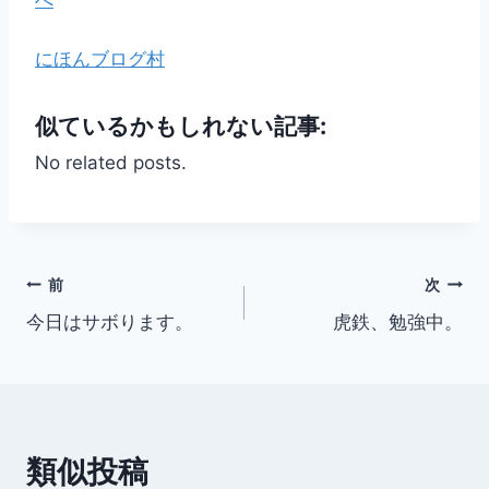
にほんブログ村
似ているかもしれない記事:
No related posts.
投
前
次
今日はサボります。
虎鉄、勉強中。
稿
ナ
ビ
類似投稿
ゲ