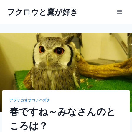
内
フクロウと鷹が好き
容
を
ス
キ
ッ
プ
アフリカオオコノハズク
春ですね～みなさんのと
ころは？