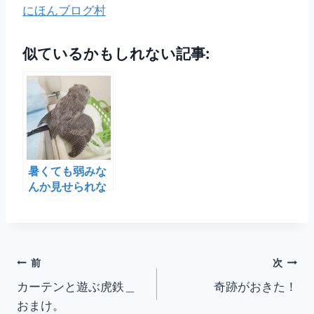
にほんブログ村
似ているかもしれない記事:
暑くても弱みな
んか見せられな
い
投
前
次
カーテンと遊ぶ虎鉄＿
奇跡がおきた！
稿
おまけ。