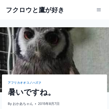
内
フクロウと鷹が好き
容
を
ス
キ
ッ
プ
アフリカオオコノハズク
暑いですね。
By
おかあちゃん
2015年8月7日