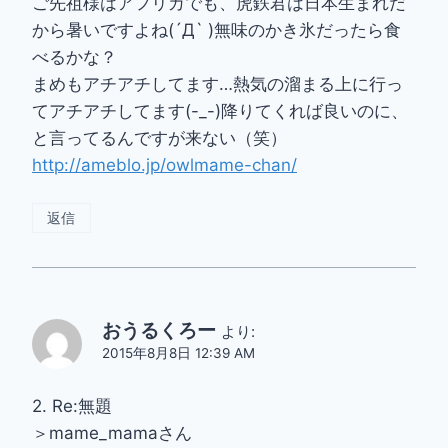
ご先祖様はアフリカでも、虎鉄君は日本生まれだ
から暑いですよね(´Д` )無味のかき氷だったら食
べるかな？
まめもアチアチしてます…熱気の溜まる上に行っ
てアチアチしてます(-_-)降りてくれば良いのに、
と言ってるんですが来ない（笑）
http://ameblo.jp/owlmame-chan/
返信
おうるくろー
より:
2015年8月8日 12:39 AM
2. Re:無題
＞mame_mamaさん