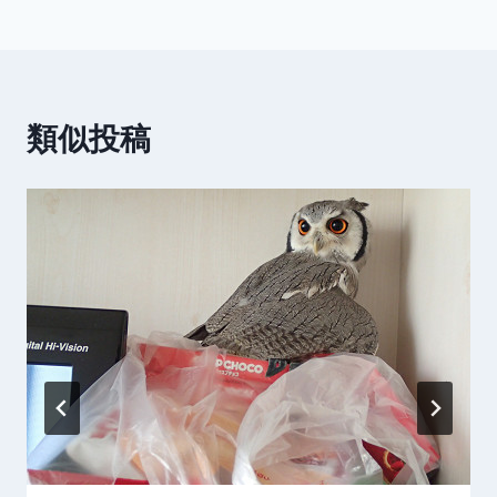
ナ
ビ
ゲ
類似投稿
ー
シ
ョ
ン