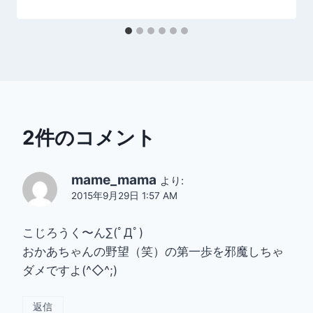
2件のコメント
mame_mama
より:
2015年9月29日 1:57 AM
こじろうく〜ん∑(ﾟДﾟ)
おかあちゃんの野望（笑）の第一歩を邪魔しちゃ
ダメですよ(^◇^;)
返信