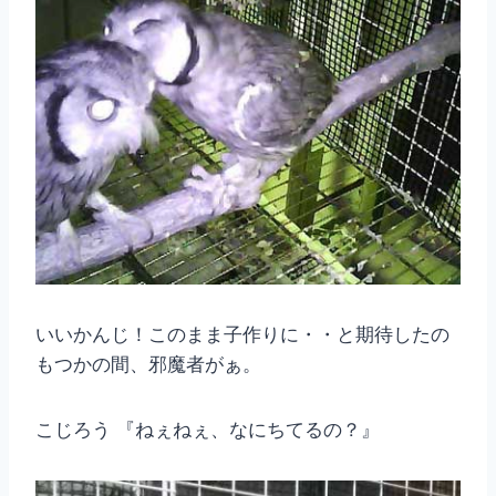
いいかんじ！このまま子作りに・・と期待したの
もつかの間、邪魔者がぁ。
こじろう 『ねぇねぇ、なにちてるの？』