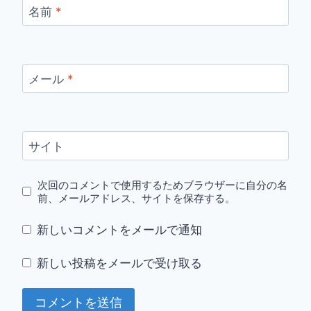
名前
*
メール
*
サイト
次回のコメントで使用するためブラウザーに自分の名
前、メールアドレス、サイトを保存する。
新しいコメントをメールで通知
新しい投稿をメールで受け取る