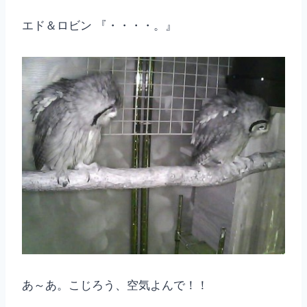
エド＆ロビン 『・・・・。』
あ～あ。こじろう、空気よんで！！