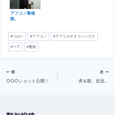
アフコノ警備
隊。
投
#
つがい
#
アフコノ
#
アフリカオオコノハズク
稿
#
ペア
#
繁殖
タ
グ:
投
前
次
○○○ショット公開！
虎＆龍、近況。
稿
ナ
ビ