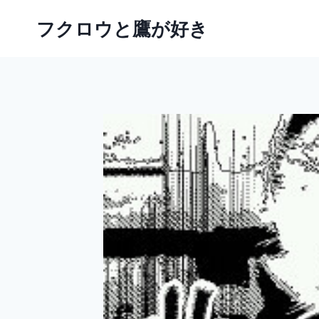
内
フクロウと鷹が好き
容
を
ス
キ
ッ
プ