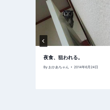
シ
ョ
ン
だい。
夜食、狙われる。
0月20日
By
おかあちゃん
2014年6月24日