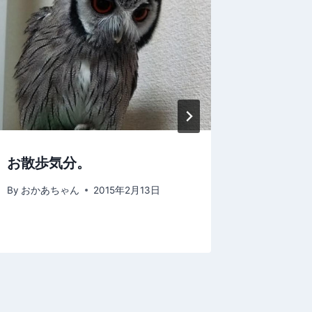
お散歩気分。
事件で
By
おかあちゃん
2015年2月13日
By
おかあ