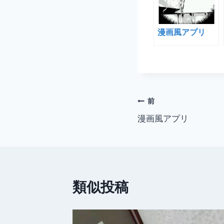
漫画風アプリ
投
前
漫画風アプリ
稿
ナ
ビ
類似投稿
ゲ
ー