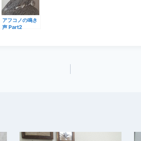
アフコノの鳴き
声 Part2