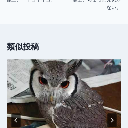
稿
ない。
ナ
ビ
ゲ
類似投稿
ー
シ
ョ
ン