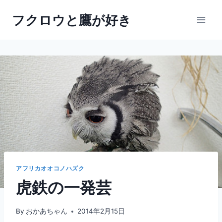
内
フクロウと鷹が好き
容
を
ス
キ
ッ
プ
アフリカオオコノハズク
虎鉄の一発芸
By
おかあちゃん
2014年2月15日