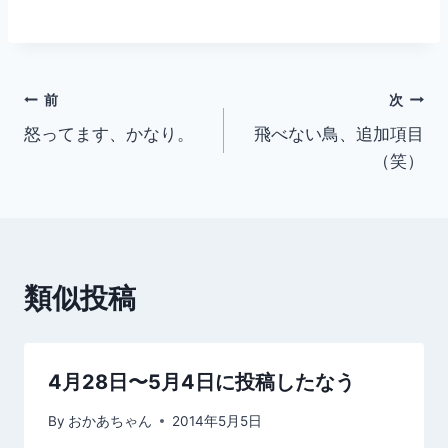
投
前
次
怒ってます、かなり。
飛べない鳥、追加項目
稿
（笑）
ナ
ビ
ゲ
類似投稿
ー
シ
4月28日〜5月4日に投稿したなう
ョ
By
おかあちゃん
2014年5月5日
ン