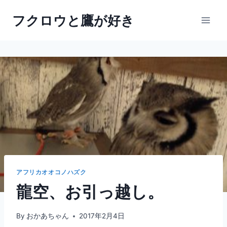
内
フクロウと鷹が好き
容
を
ス
キ
ッ
プ
アフリカオオコノハズク
龍空、お引っ越し。
By
おかあちゃん
2017年2月4日