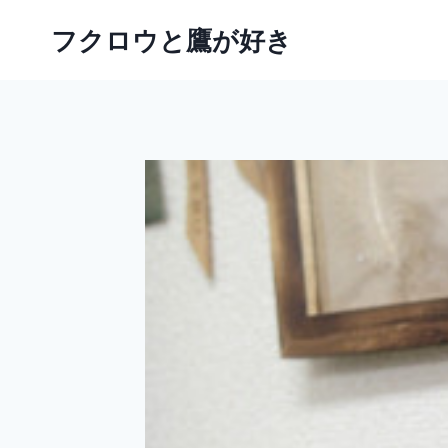
内
フクロウと鷹が好き
容
を
ス
キ
ッ
プ