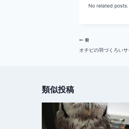
No related posts.
投
前
オチビの羽づくろいサ
稿
ナ
ビ
類似投稿
ゲ
ー
シ
ョ