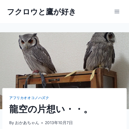
内
フクロウと鷹が好き
容
を
ス
キ
ッ
プ
アフリカオオコノハズク
龍空の片想い・・。
By
おかあちゃん
2013年10月7日