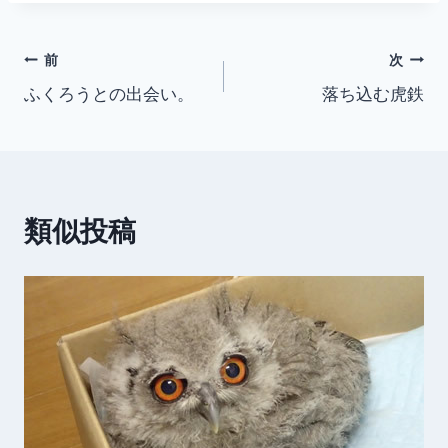
投
前
次
ふくろうとの出会い。
落ち込む虎鉄
稿
ナ
ビ
類似投稿
ゲ
ー
シ
ョ
ン