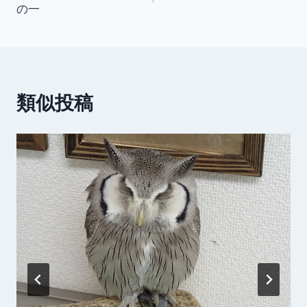
の一
ナ
ビ
ゲ
類似投稿
ー
シ
ョ
ン