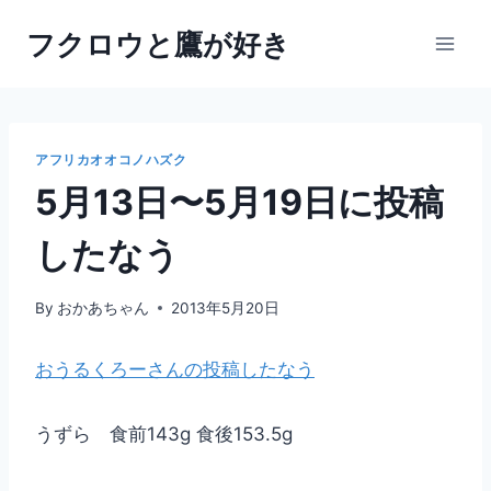
内
フクロウと鷹が好き
容
を
ス
キ
ッ
アフリカオオコノハズク
プ
5月13日〜5月19日に投稿
したなう
By
おかあちゃん
2013年5月20日
おうるくろーさんの投稿したなう
うずら 食前143g 食後153.5g