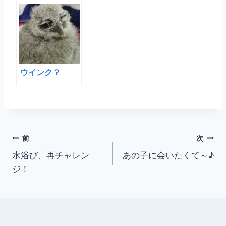
に・・。
ウインク？
投
前
次
水浴び、再チャレン
あの子に会いたくて～♪
稿
ジ！
ナ
ビ
ゲ