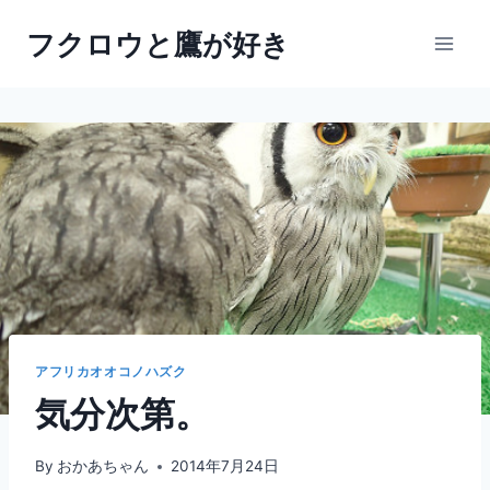
内
フクロウと鷹が好き
容
を
ス
キ
ッ
プ
アフリカオオコノハズク
気分次第。
By
おかあちゃん
2014年7月24日